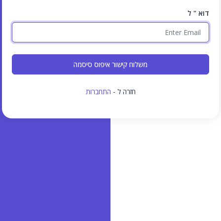
דוא " ל
משלוח קישור איפוס סיסמה
חזרה ל -
התחברות